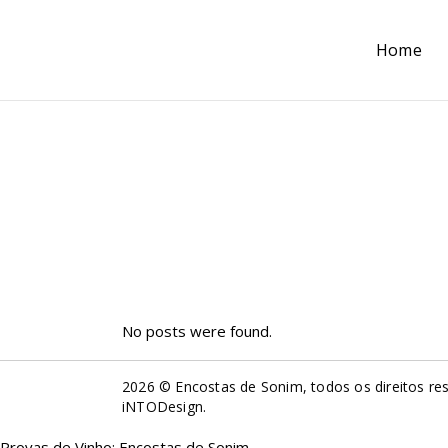
Home
No posts were found.
2026 © Encostas de Sonim, todos os direitos re
iNTODesign
.
Provas de Vinho: Encostas de Sonim